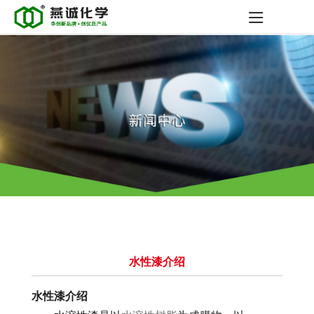
水性漆介绍
水性漆介绍