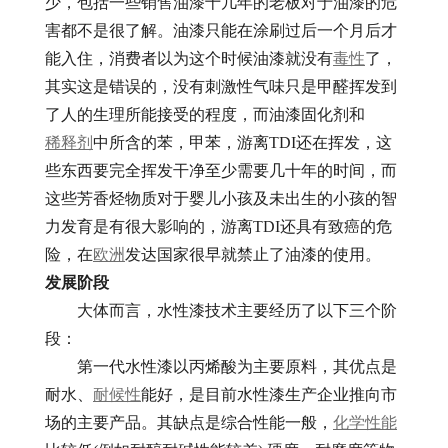
少，包括一些销售油漆十几年的老板对于油漆的危
害都不是很了解。油漆只能在涂刷过后一个月后才
能入住，消费者以为这个时候油漆就没有
毒性
了，
其实这是错误的，没有刺激性气味只是甲醛挥发到
了人的生理所能接受的程度，而油漆固化剂和
稀释剂
中所含的苯，甲苯，游离TDI还在挥发，这
些东西要完全挥发干净至少需要几十年的时间，而
这些芳香烃物质对于婴儿小孩及未出生的小孩的智
力发育是有很大影响的，游离TDI还具有致癌的危
险，在
欧洲
发达国家很早就禁止了油漆的使用。
发展阶段
大体而言，水性漆技术主要经历了以下三个阶
段：
第一代水性漆以丙烯酸为主要原料，其优点是
耐水、
耐候性
能好，是目前水性漆生产企业推向市
场的主要产品。其缺点是综合性能一般，
化学性能