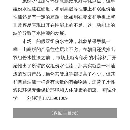
虽然水性漆有环保
漆膜
效果好等优点点，但单
组份水性漆在硬度，和耐高温等性能上和双组份油
性漆还是有一定的差距。比如用在餐桌和地板上就
非常容易表现出其在性能上的不足。这一功能上的
缺陷导致了水性漆的发展。
市场上的假双组份水性漆，就象苹果手机一
样，山寨版的产品往往层出不穷。在朝日还没推出
双组份水性漆之前 ，市场上就有部分的小涂料厂开
始推出了所谓的双组份水性漆，那其实就是一种油
漆的改良产品，虽然其硬度等都提高了不少，但其
和普通油漆一样含有大量的有毒物质，违背了水性
漆以环保无毒保护环境和人体健康的初衷。 燕诚化
学——刘经理 18733901009
【
返回主目录
】