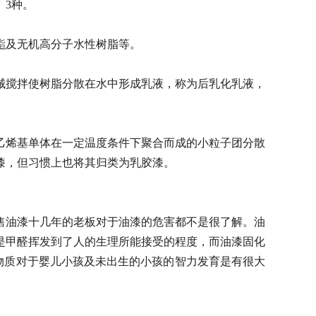
）3种。
脂
及无机高分子水性树脂等。
搅拌使树脂分散在水中形成乳液，称为后乳化乳液，
烯基单体在一定温度条件下聚合而成的小粒子团分散
漆，但习惯上也将其归类为乳胶漆。
售油漆十几年的老板对于油漆的危害都不是很了解。油
是甲醛挥发到了人的生理所能接受的程度，而油漆固化
物质对于婴儿小孩及未出生的小孩的智力发育是有很大