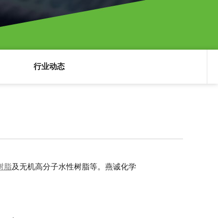
行业动态
树脂
及无机高分子水性树脂等。燕诚化学