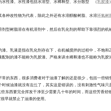
为水性漆。水性漆包括水溶型、水稀释型、水分散型 （
乳胶漆
各种改性物为代表，除此之外还有水溶醇酸树脂、水溶
环氧树
剂型树脂溶在有机溶剂中，然后在乳化剂的帮助下靠强烈的机械
漆。乳液是指在乳化剂存在下，在机械搅拌的过程中，不饱和乙
液配制的漆不能称为乳胶漆。严格来讲水稀释漆也不能称为乳胶
平常的东西，很多消费者对于油漆了解的还是很少，包括一些销
个时候油漆就没有
毒性
了，其实这是错误的，没有刺激性气味只
，这些东西要完全挥发干净至少需要几十年的时间，而这些芳香烃
家很早就禁止了油漆的使用。