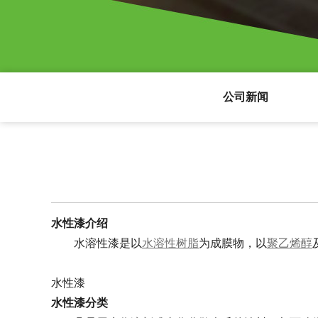
公司新闻
水性漆介绍
水溶性漆是以
水溶性树脂
为成膜物，以
聚乙烯醇
水性漆
水性漆分类